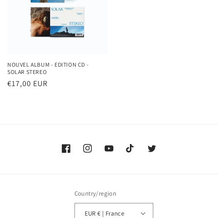
NOUVEL ALBUM - EDITION CD -
SOLAR STEREO
Regular
€17,00 EUR
price
Facebook
Instagram
YouTube
TikTok
Twitter
Country/region
EUR € | France