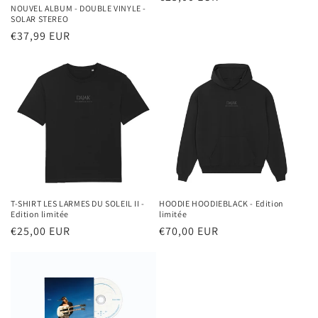
n
NOUVEL ALBUM - DOUBLE VINYLE -
price
SOLAR STEREO
:
Regular
€37,99 EUR
price
T-SHIRT LES LARMES DU SOLEIL II -
HOODIE HOODIEBLACK - Edition
Edition limitée
limitée
Regular
€25,00 EUR
Regular
€70,00 EUR
price
price