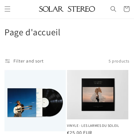
Skip to
Cart
content
C
Page d'accueil
o
l
Filter and sort
5 products
l
e
c
t
i
o
VINYLE - LES LARMES DU SOLEIL
Regular
€25,00 EUR